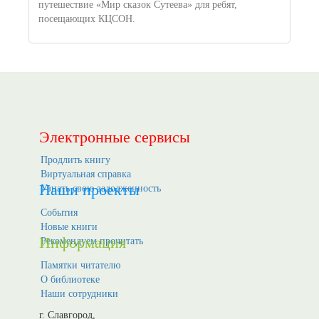
путешествие «Мир сказок Сутеева» для ребят,
посещающих КЦСОН.
Электронные сервисы
Продлить книгу
Виртуальная справка
Наши проекты
Узнать свою задолженность
События
Новые книги
Информация
Рекомендуем прочитать
Памятки читателю
О библиотеке
Наши сотрудники
г. Славгород,