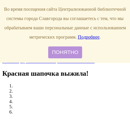
Продлить книгу
Виртуальная справка
Узнать свою
Во время посещения сайта Централизованной библиотечной
задолженность
г. Славгород,
системы города Славгорода вы соглашаетесь с тем, что мы
ул. Луначарского, 144
8 (38568)
5-12-20
обрабатываем ваши персональные данные с использованием
Правила пользования
метрических программ.
Подробнее
.
О библиотеке
Наши сотрудники
ПОНЯТНО
Главная
События
Новые книги
Рекомендуем прочитать
Наши
проекты
Журнальный стол
Памятки читателю
Красная шапочка выжила!