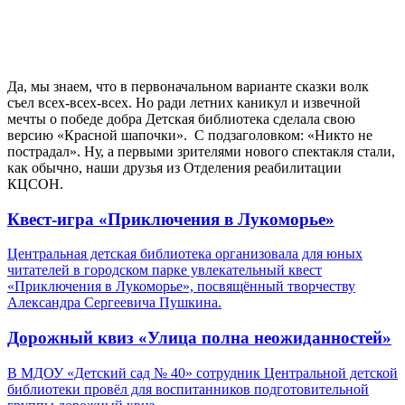
Да, мы знаем, что в первоначальном варианте сказки волк
съел всех-всех-всех. Но ради летних каникул и извечной
мечты о победе добра Детская библиотека сделала свою
версию «Красной шапочки». С подзаголовком: «Никто не
пострадал». Ну, а первыми зрителями нового спектакля стали,
как обычно, наши друзья из Отделения реабилитации
КЦСОН.
Квест-игра «Приключения в Лукоморье»
Центральная детская библиотека организовала для юных
читателей в городском парке увлекательный квест
«Приключения в Лукоморье», посвящённый творчеству
Александра Сергеевича Пушкина.
Дорожный квиз «Улица полна неожиданностей»
В МДОУ «Детский сад № 40» сотрудник Центральной детской
библиотеки провёл для воспитанников подготовительной