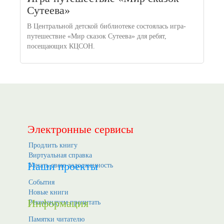
Сутеева»
В Центральной детской библиотеке состоялась игра-
путешествие «Мир сказок Сутеева» для ребят,
посещающих КЦСОН.
Электронные сервисы
Продлить книгу
Виртуальная справка
Наши проекты
Узнать свою задолженность
События
Новые книги
Информация
Рекомендуем прочитать
Памятки читателю