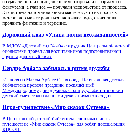
создавали аппликации, экспериментировали с формами и
фактурами, а главное — получали удовольствие от процесса.
Эта встреча напомнила юным мастерам, что из простых
материалов может родиться настоящее чудо, стоит лишь
проявить фантазию и терпение.
Дорожный квиз «Улица полна неожиданностей»
В МДОУ «Детский сад № 40» сотрудник Центральной детской
библиотеки провёл для воспитанников подготовительной
группы дорожный квиз.
Сердце Арбата забилось в ритме дружбы
31 июля на Малом Арбате Славгорода Центральная детская
библиотека провела праздник, посвящённый
Международному дню дружбы. Солнце, улыбки и звонкий
детский смех стали главными декорациями этого дня.
Игра-путешествие «Мир сказок Сутеева»
В Центральной детской библиотеке состоялась игра-
путешествие «Мир сказок Сутеева» для ребят, посещающих
КЦСОН.