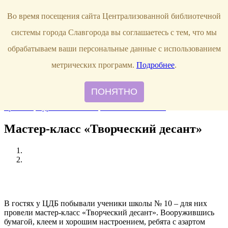
Продлить книгу
Виртуальная справка
Узнать свою
Во время посещения сайта Централизованной библиотечной
задолженность
г. Славгород,
системы города Славгорода вы соглашаетесь с тем, что мы
ул. Луначарского, 144
8 (38568)
5-12-20
обрабатываем ваши персональные данные с использованием
Правила пользования
метрических программ.
Подробнее
.
О библиотеке
Наши сотрудники
ПОНЯТНО
Главная
События
Новые книги
Рекомендуем прочитать
Наши
проекты
Журнальный стол
Памятки читателю
Мастер-класс «Творческий десант»
В гостях у ЦДБ побывали ученики школы № 10 – для них
провели мастер-класс «Творческий десант». Вооружившись
бумагой, клеем и хорошим настроением, ребята с азартом