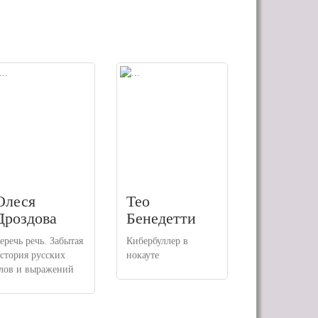
Олеся
Тео
Дроздова
Бенедетти
еречь речь. Забытая
Кибербуллер в
стория русских
нокауте
лов и выражений