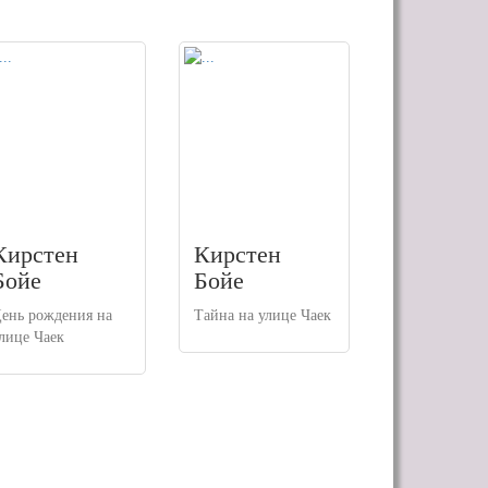
Кирстен
Кирстен
Бойе
Бойе
ень рождения на
Тайна на улице Чаек
лице Чаек