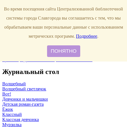
Продлить книгу
Виртуальная справка
Узнать свою
Во время посещения сайта Централизованной библиотечной
задолженность
г. Славгород,
системы города Славгорода вы соглашаетесь с тем, что мы
ул. Луначарского, 144
8 (38568)
5-12-20
обрабатываем ваши персональные данные с использованием
Правила пользования
метрических программ.
Подробнее
.
О библиотеке
Наши сотрудники
ПОНЯТНО
Главная
События
Новые книги
Рекомендуем прочитать
Наши
проекты
Журнальный стол
Памятки читателю
Журнальный стол
Волшебный
Волшебный светлячок
Вот!
Девчонки и мальчишки
Детская роман-газета
Ёжик
Классный
Классная девчонка
Мурзилка