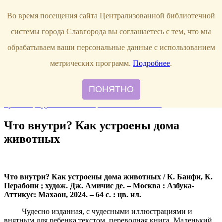
Продлить книгу
Виртуальная справка
Узнать свою
Во время посещения сайта Централизованной библиотечной
задолженность
г. Славгород,
системы города Славгорода вы соглашаетесь с тем, что мы
ул. Луначарского, 144
8 (38568)
5-12-20
обрабатываем ваши персональные данные с использованием
Правила пользования
метрических программ.
Подробнее
.
О библиотеке
Наши сотрудники
ПОНЯТНО
Главная
События
Новые книги
Рекомендуем прочитать
Наши
проекты
Журнальный стол
Памятки читателю
Что внутри? Как устроены дома
животных
Что внутри? Как устроены дома животных / К. Банфи, К.
Перабони ; худож. Дж. Амичис де. – Москва : Азбука-
Аттикус: Махаон, 2024. – 64 с. : цв. ил.
Чудесно изданная, с чудесными иллюстрациями и
внятным для ребенка текстом, переводная книга. Маленький