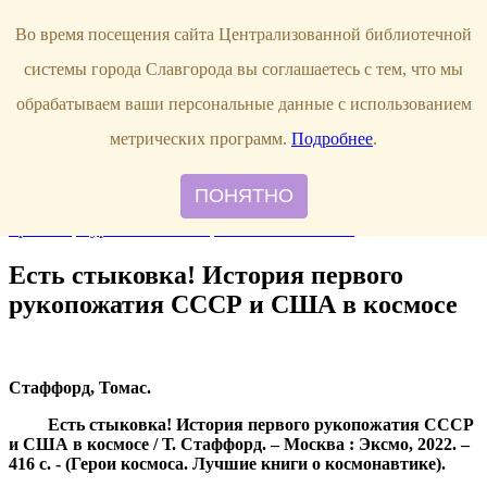
Продлить книгу
Виртуальная справка
Узнать свою
Во время посещения сайта Централизованной библиотечной
задолженность
г. Славгород,
системы города Славгорода вы соглашаетесь с тем, что мы
ул. Луначарского, 144
8 (38568)
5-12-20
обрабатываем ваши персональные данные с использованием
Правила пользования
метрических программ.
Подробнее
.
О библиотеке
Наши сотрудники
ПОНЯТНО
Главная
События
Новые книги
Рекомендуем прочитать
Наши
проекты
Журнальный стол
Памятки читателю
Есть стыковка! История первого
рукопожатия СССР и США в космосе
Стаффорд, Томас.
Есть стыковка! История первого рукопожатия СССР
и США в космосе / Т. Стаффорд. – Москва : Эксмо, 2022. –
416 с. - (Герои космоса. Лучшие книги о космонавтике).