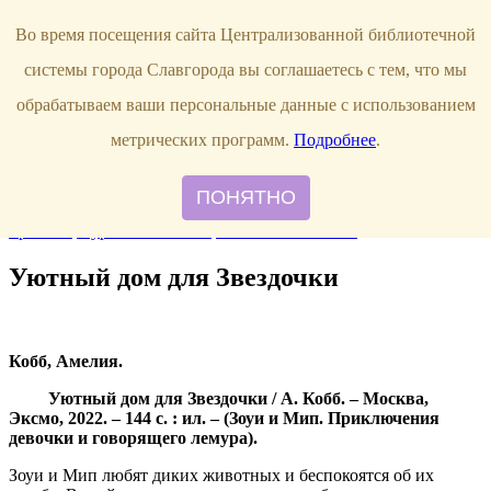
Продлить книгу
Виртуальная справка
Узнать свою
Во время посещения сайта Централизованной библиотечной
задолженность
г. Славгород,
системы города Славгорода вы соглашаетесь с тем, что мы
ул. Луначарского, 144
8 (38568)
5-12-20
обрабатываем ваши персональные данные с использованием
Правила пользования
метрических программ.
Подробнее
.
О библиотеке
Наши сотрудники
ПОНЯТНО
Главная
События
Новые книги
Рекомендуем прочитать
Наши
проекты
Журнальный стол
Памятки читателю
Уютный дом для Звездочки
Кобб, Амелия.
Уютный дом для Звездочки / А. Кобб. – Москва,
Эксмо, 2022. – 144 с. : ил. – (Зоуи и Мип. Приключения
девочки и говорящего лемура).
Зоуи и Мип любят диких животных и беспокоятся об их