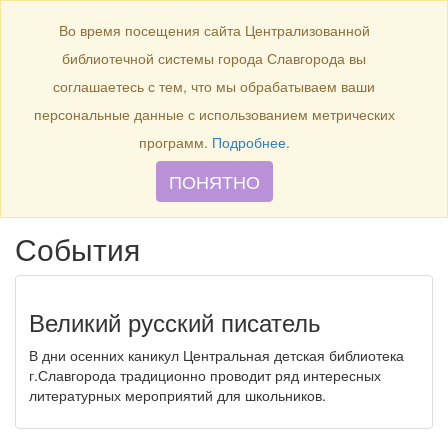
Продлить книгу
Виртуальная справка
Узнать свою
задолженность
Во время посещения сайта Централизованной
г. Славгород,
библиотечной системы города Славгорода вы
ул. Луначарского, 144
соглашаетесь с тем, что мы обрабатываем ваши
8 (38568)
5-12-20
Правила пользования
персональные данные с использованием метрических
О библиотеке
программ.
Подробнее
.
Наши сотрудники
ПОНЯТНО
Главная
События
Новые книги
Рекомендуем прочитать
Наши
проекты
Журнальный стол
Памятки читателю
События
Великий русский писатель
В дни осенних каникул Центральная детская библиотека
г.Славгорода традиционно проводит ряд интересных
литературных мероприятий для школьников.