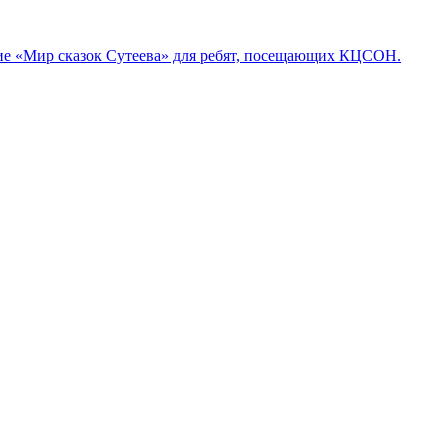
вие «Мир сказок Сутеева» для ребят, посещающих КЦСОН.