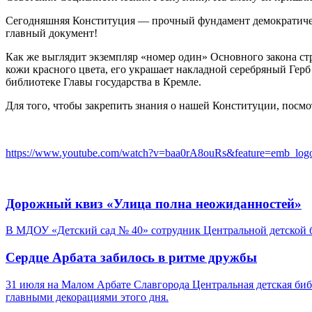
Сегодняшняя Конституция — прочный фундамент демократическ
главный документ!
Как же выглядит экземпляр «номер один» Основного закона ст
кожи красного цвета, его украшает накладной серебряный Герб
библиотеке Главы государства в Кремле.
Для того, чтобы закрепить знания о нашей Конституции, посм
https://www.youtube.com/watch?v=baa0rA8ouRs&feature=emb_log
Дорожный квиз «Улица полна неожиданностей»
В МДОУ «Детский сад № 40» сотрудник Центральной детской 
Сердце Арбата забилось в ритме дружбы
31 июля на Малом Арбате Славгорода Центральная детская би
главными декорациями этого дня.