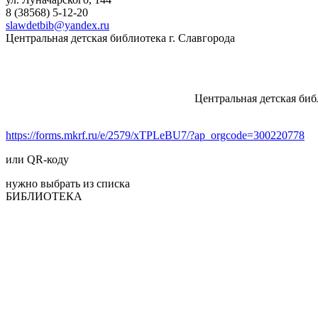
8 (38568)
5-12-20
slawdetbib@yandex.ru
Центральная детская библиотека г. Славгорода
Центральная детская биб
https://forms.mkrf.ru/e/2579/xTPLeBU7/?ap_orgcode=300220778
или QR-коду
нужно выбрать из списка
БИБЛИОТЕКА