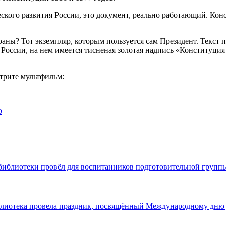
ого развития России, это документ, реально работающий. Конс
раны? Тот экземпляр, которым пользуется сам Президент. Текст
 России, на нем имеется тисненая золотая надпись «Конституци
отрите мультфильм:
o
библиотеки провёл для воспитанников подготовительной групп
блиотека провела праздник, посвящённый Международному дню 