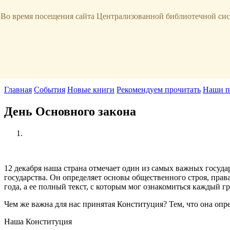
Продлить книгу
Виртуальная справка
Узнать свою задолженно
Во время посещения сайта Централизованной библиотечной сис
г. Славгород,
ул. Луначарского, 144
8 (38568)
5-12-20
Правила пользования
О библиотеке
Наши сотрудники
Главная
События
Новые книги
Рекомендуем прочитать
Наши п
День Основного закона
12 декабря наша страна отмечает один из самых важных госуда
государства. Он определяет основы общественного строя, прав
года, а ее полный текст, с которым мог ознакомиться каждый г
Чем же важна для нас принятая Конституция? Тем, что она опре
Наша Конституция