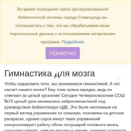
Продлить книгу
Виртуальная справка
Узнать свою
задолженность
Во время посещения сайта Централизованной
г. Славгород,
библиотечной системы города Славгорода вы
ул. Луначарского, 144
соглашаетесь с тем, что мы обрабатываем ваши
8 (38568)
5-12-20
Правила пользования
персональные данные с использованием метрических
О библиотеке
программ.
Подробнее
.
Наши сотрудники
ПОНЯТНО
Главная
События
Новые книги
Рекомендуем прочитать
Наши
проекты
Журнальный стол
Памятки читателю
Гимнастика для мозга
Чтобы оздоровить тело, мы занимаемся гимнастикой. А что
насчет нашего мозга? Ему тоже нужна зарядка, ведь он
отвечает за целый организм! Сегодня Четвероклассники СОШ
№15 целый урок занимались нейрогимнастикой под
руководством библиотекаря ЦДБ. Это были несложные на
первый взгляд упражнения со схемами, похожими на детские
раскраски, однако сорок минут таких упражнений
синхронизируют работу обоих полушарий головного мозга,
улучшают память, навыки письма и чтения, снимают усталость