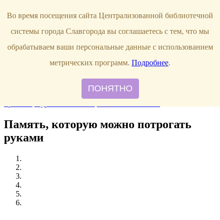
Продлить книгу
Виртуальная справка
Узнать свою
Во время посещения сайта Централизованной библиотечной
задолженность
г. Славгород,
системы города Славгорода вы соглашаетесь с тем, что мы
ул. Луначарского, 144
8 (38568)
5-12-20
обрабатываем ваши персональные данные с использованием
Правила пользования
метрических программ.
Подробнее
.
О библиотеке
Наши сотрудники
ПОНЯТНО
Главная
События
Новые книги
Рекомендуем прочитать
Наши
проекты
Журнальный стол
Памятки читателю
Память, которую можно потрогать
руками