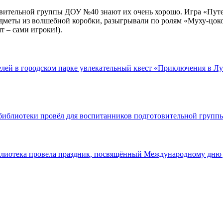
овительной группы ДОУ №40 знают их очень хорошо. Игра «Путеш
еты из волшебной коробки, разыгрывали по ролям «Муху-цокоту
т – сами игроки!).
елей в городском парке увлекательный квест «Приключения в Л
библиотеки провёл для воспитанников подготовительной групп
блиотека провела праздник, посвящённый Международному дню 