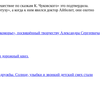
ествие по сказкам К. Чуковского» это подтвердила.
ху», а когда к ним явился доктор Айболит, они охотно
укоморье», посвящённый творчеству Александра Сергеевича
ы дорожный квиз.
дружбы. Солнце, улыбки и звонкий детский смех стали