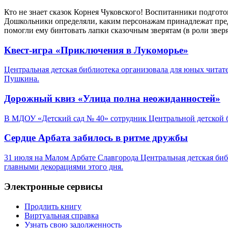
Кто не знает сказок Корнея Чуковского! Воспитанники подгот
Дошкольники определяли, каким персонажам принадлежат предм
помогли ему бинтовать лапки сказочным зверятам (в роли зверя
Квест-игра «Приключения в Лукоморье»
Центральная детская библиотека организовала для юных читат
Пушкина.
Дорожный квиз «Улица полна неожиданностей»
В МДОУ «Детский сад № 40» сотрудник Центральной детской 
Сердце Арбата забилось в ритме дружбы
31 июля на Малом Арбате Славгорода Центральная детская би
главными декорациями этого дня.
Электронные сервисы
Продлить книгу
Виртуальная справка
Узнать свою задолженность